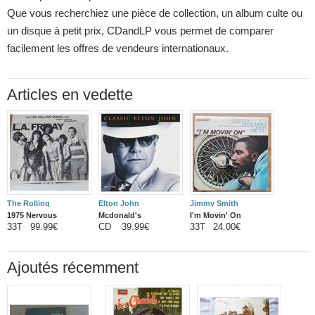
Que vous recherchiez une pièce de collection, un album culte ou
un disque à petit prix, CDandLP vous permet de comparer
facilement les offres de vendeurs internationaux.
Articles en vedette
The Rolling
Elton John
Jimmy Smith
1975 Nervous
Mcdonald's
I'm Movin' On
Stones
33T
99.99€
CD
39.99€
33T
24.00€
Breakdown L.a.
Classic Canada
Friday
Only Cd
Ajoutés récemment