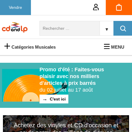
Vendre
▼
Catégories Musicales
MENU
Promo d'été : Faites-vous
plaisir avec nos milliers
d'articles à prix barrés
du 02 juillet au 17 août
C'est ici
Achetez des vinyles et CD d'occasion et