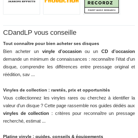
Violin, Viola Et
Concertos
Antonio Clares,
Kirchheimer
Basse Obligé
Mercedes Ruiz
Bachconsort /
(g259))
Rudolf Lutz
CDandLP vous conseille
Ordo Virtutum,
Tout connaître pour bien acheter ses disques
Sanguis Jesu
Stefan Johannes
CD
Christi: The
Bien acheter un
vinyle d’occasion
ou un
CD d’occasion
Morent
15.99€
Worship Of Holy
demande un minimum de connaissances : reconnaître l’état d’un
Blood In The
disque, comprendre les différences entre pressage original et
Middle Ages
réédition, sav ...
Vinyles de collection : raretés, prix et opportunités
Vous collectionnez les vinyles rares ou cherchez à identifier la
valeur d’un disque ? Cette page rassemble nos guides dédiés aux
vinyles de collection
: critères pour reconnaître un pressage
recherché, estimat ...
Platine vinyle : guides, conseils & équipements